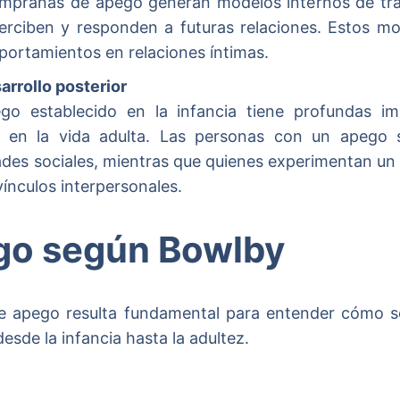
empranas de apego generan modelos internos de tr
erciben y responden a futuras relaciones. Estos mo
portamientos en relaciones íntimas.
sarrollo posterior
go establecido en la infancia tiene profundas imp
l en la vida adulta. Las personas con un apego
dades sociales, mientras que quienes experimentan u
vínculos interpersonales.
go según Bowlby
 de apego resulta fundamental para entender cómo se
desde la infancia hasta la adultez.