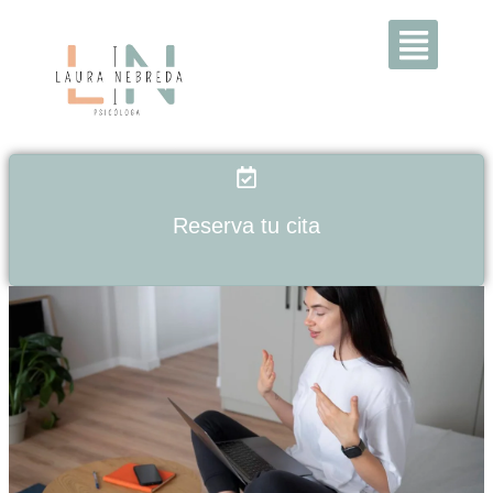
Inicio
Quién soy
Reserva tu cita
Servicios
Precios
Contacto
Blog