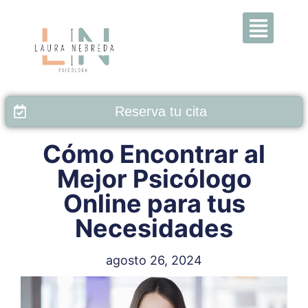
Inicio
Quién soy
Reserva tu cita
Cómo Encontrar al
Servicios
Mejor Psicólogo
Precios
Online para tus
Necesidades
Contacto
agosto 26, 2024
Blog